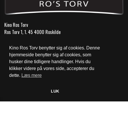
Kino Ros Torv
Ros Torv 1, 1. 45 4000 Roskilde
Telefon:
46 35 16 66
Kino Ros Torv benytter sig af cookies. Denne
Email:
info@kinorostorv.dk
hjemmeside benytter sig af cookies, som
husker dine tidligere handlinger. Hvis du
Cookie- og privatlivspolitik
klikker videre på vores side, accepterer du
dette.
Læs mere
Website og billetsystem fra ebillet a/s
LUK