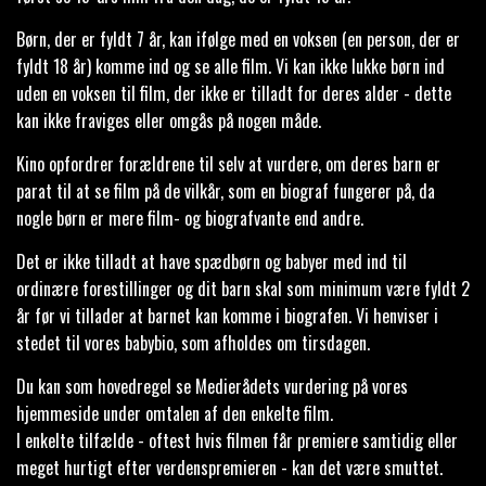
Børn, der er fyldt 7 år, kan ifølge med en voksen (en person, der er
fyldt 18 år) komme ind og se alle film. Vi kan ikke lukke børn ind
uden en voksen til film, der ikke er tilladt for deres alder - dette
kan ikke fraviges eller omgås på nogen måde.
Kino opfordrer forældrene til selv at vurdere, om deres barn er
parat til at se film på de vilkår, som en biograf fungerer på, da
nogle børn er mere film- og biografvante end andre.
Det er ikke tilladt at have spædbørn og babyer med ind til
ordinære forestillinger og dit barn skal som minimum være fyldt 2
år før vi tillader at barnet kan komme i biografen. Vi henviser i
stedet til vores babybio, som afholdes om tirsdagen.
Du kan som hovedregel se Medierådets vurdering på vores
hjemmeside under omtalen af den enkelte film.
I enkelte tilfælde - oftest hvis filmen får premiere samtidig eller
meget hurtigt efter verdenspremieren - kan det være smuttet.