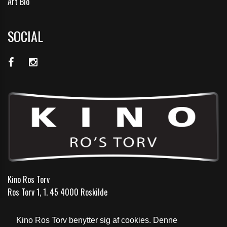
Art Bio
SOCIAL
Kino Ros Torv
Ros Torv 1, 1. 45 4000 Roskilde
Telefon:
46 35 16 66
Kino Ros Torv benytter sig af cookies. Denne