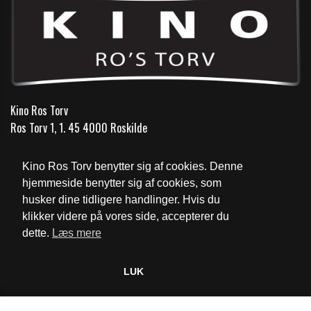
Kino Ros Torv
Ros Torv 1, 1. 45 4000 Roskilde
Telefon:
46 35 16 66
Kino Ros Torv benytter sig af cookies. Denne
Email:
info@kinorostorv.dk
hjemmeside benytter sig af cookies, som
husker dine tidligere handlinger. Hvis du
Cookie- og privatlivspolitik
klikker videre på vores side, accepterer du
dette.
Læs mere
Website og billetsystem fra ebillet a/s
LUK