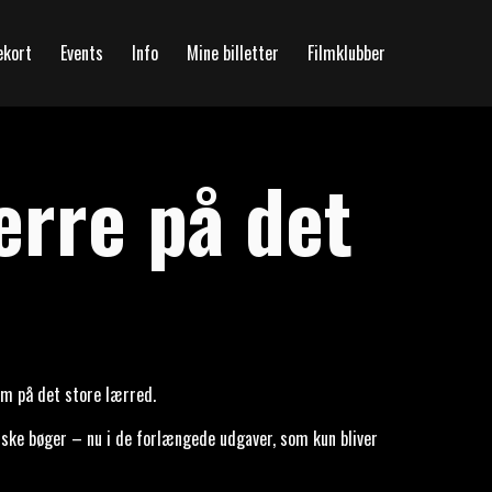
ekort
Events
Info
Mine billetter
Filmklubber
erre på det
ilm på det store lærred.
oniske bøger – nu i de forlængede udgaver, som kun bliver