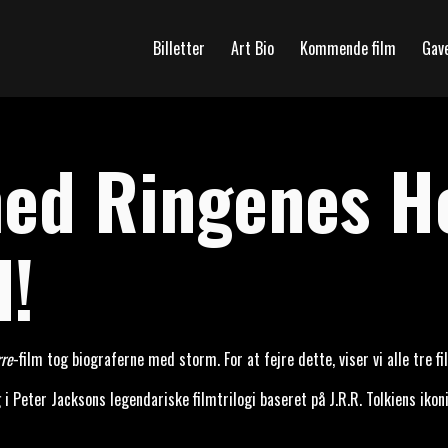
Billetter
Art Bio
Kommende film
Gav
med Ringenes H
d!
rre
-film tog biograferne med storm. For at fejre dette, viser vi alle tre f
g i Peter Jacksons legendariske filmtrilogi baseret på J.R.R. Tolkiens ik