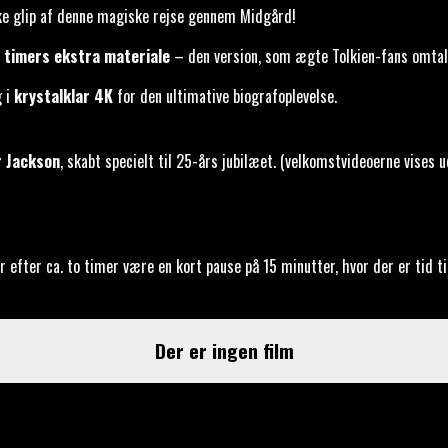
kke glip af denne magiske rejse gennem Midgård!
 timers ekstra materiale
– den version, som ægte Tolkien-fans omta
g i
krystalklar 4K
for den ultimative biografoplevelse.
r Jackson
, skabt specielt til 25-års jubilæet. (velkomstvideoerne vises 
r efter ca. to timer være en kort pause på 15 minutter, hvor der er tid ti