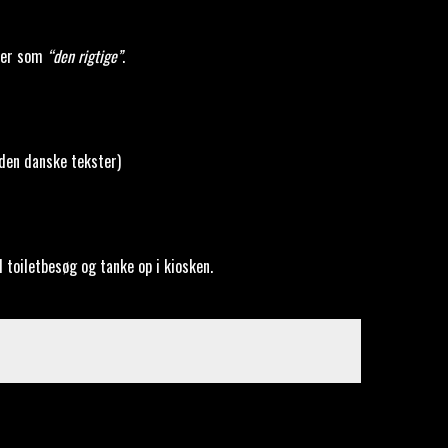
ler som
“den rigtige”
.
uden danske tekster)
l toiletbesøg og tanke op i kiosken.